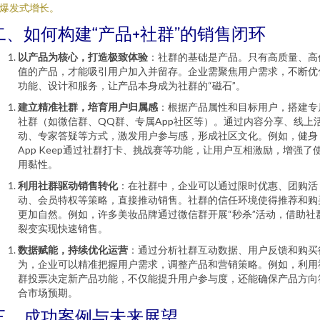
爆发式增长。
二、如何构建“产品+社群”的销售闭环
以产品为核心，打造极致体验
：社群的基础是产品。只有高质量、高
值的产品，才能吸引用户加入并留存。企业需聚焦用户需求，不断优
功能、设计和服务，让产品本身成为社群的“磁石”。
建立精准社群，培育用户归属感
：根据产品属性和目标用户，搭建专
社群（如微信群、QQ群、专属App社区等）。通过内容分享、线上
动、专家答疑等方式，激发用户参与感，形成社区文化。例如，健身
App Keep通过社群打卡、挑战赛等功能，让用户互相激励，增强了
用黏性。
利用社群驱动销售转化
：在社群中，企业可以通过限时优惠、团购活
动、会员特权等策略，直接推动销售。社群的信任环境使得推荐和购
更加自然。例如，许多美妆品牌通过微信群开展“秒杀”活动，借助社
裂变实现快速销售。
数据赋能，持续优化运营
：通过分析社群互动数据、用户反馈和购买
为，企业可以精准把握用户需求，调整产品和营销策略。例如，利用
群投票决定新产品功能，不仅能提升用户参与度，还能确保产品方向
合市场预期。
三、成功案例与未来展望