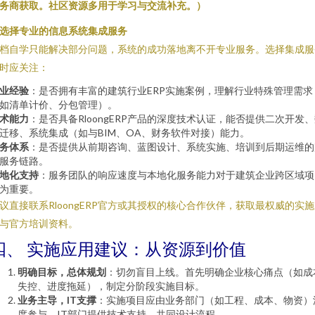
务商获取。社区资源多用于学习与交流补充。）
. 选择专业的信息系统集成服务
档自学只能解决部分问题，系统的成功落地离不开专业服务。选择集成服
时应关注：
业经验
：是否拥有丰富的建筑行业ERP实施案例，理解行业特殊管理需求
如清单计价、分包管理）。
术能力
：是否具备RloongERP产品的深度技术认证，能否提供二次开发
迁移、系统集成（如与BIM、OA、财务软件对接）能力。
务体系
：是否提供从前期咨询、蓝图设计、系统实施、培训到后期运维的
服务链路。
地化支持
：服务团队的响应速度与本地化服务能力对于建筑企业跨区域项
为重要。
议直接联系RloongERP官方或其授权的核心合作伙伴，获取最权威的实
与官方培训资料。
四、 实施应用建议：从资源到价值
明确目标，总体规划
：切勿盲目上线。首先明确企业核心痛点（如成
失控、进度拖延），制定分阶段实施目标。
业务主导，IT支撑
：实施项目应由业务部门（如工程、成本、物资）
度参与，IT部门提供技术支持，共同设计流程。