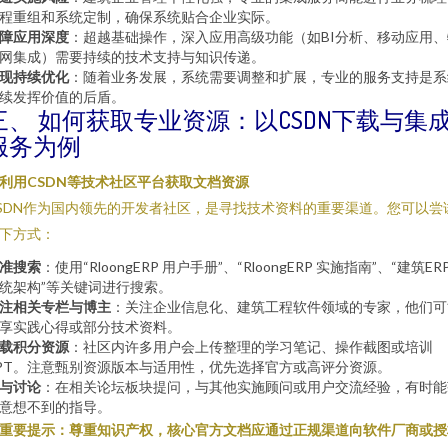
程重组和系统定制，确保系统贴合企业实际。
障应用深度
：超越基础操作，深入应用高级功能（如BI分析、移动应用、
网集成）需要持续的技术支持与知识传递。
现持续优化
：随着业务发展，系统需要调整和扩展，专业的服务支持是系
续发挥价值的后盾。
三、 如何获取专业资源：以CSDN下载与集
服务为例
. 利用CSDN等技术社区平台获取文档资源
SDN作为国内领先的开发者社区，是寻找技术资料的重要渠道。您可以尝
下方式：
准搜索
：使用“RloongERP 用户手册”、“RloongERP 实施指南”、“建筑ER
统架构”等关键词进行搜索。
注相关专栏与博主
：关注企业信息化、建筑工程软件领域的专家，他们可
享实践心得或部分技术资料。
载积分资源
：社区内许多用户会上传整理的学习笔记、操作截图或培训
PT。注意甄别资源版本与适用性，优先选择官方或高评分资源。
与讨论
：在相关论坛板块提问，与其他实施顾问或用户交流经验，有时能
意想不到的指导。
重要提示：尊重知识产权，核心官方文档应通过正规渠道向软件厂商或授