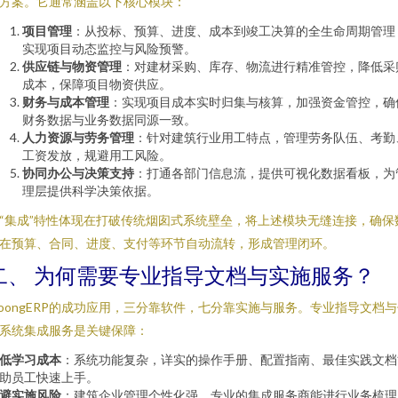
方案。它通常涵盖以下核心模块：
项目管理
：从投标、预算、进度、成本到竣工决算的全生命周期管理
实现项目动态监控与风险预警。
供应链与物资管理
：对建材采购、库存、物流进行精准管控，降低采
成本，保障项目物资供应。
财务与成本管理
：实现项目成本实时归集与核算，加强资金管控，确
财务数据与业务数据同源一致。
人力资源与劳务管理
：针对建筑行业用工特点，管理劳务队伍、考勤
工资发放，规避用工风险。
协同办公与决策支持
：打通各部门信息流，提供可视化数据看板，为
理层提供科学决策依据。
“集成”特性体现在打破传统烟囱式系统壁垒，将上述模块无缝连接，确保
在预算、合同、进度、支付等环节自动流转，形成管理闭环。
二、 为何需要专业指导文档与实施服务？
loongERP的成功应用，三分靠软件，七分靠实施与服务。专业指导文档
系统集成服务是关键保障：
低学习成本
：系统功能复杂，详实的操作手册、配置指南、最佳实践文档
助员工快速上手。
避实施风险
：建筑企业管理个性化强，专业的集成服务商能进行业务梳理