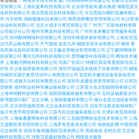
友情链接：
网络安全技术研发
厦门明韬网络科技有限公司
石家庄坦实商
贸有限公司
上海欣盈希科技有限公司
企业管理咨询
建水旅游
湖南思彦文
化科技有限公司
南京慧装信息科技有限公司
河北思固尔围栏设施有限公
司
汽车销售
湖南紫微科技有限公司
陕西鼎辉餐饮管理有限公司
长沙景湖
农业科技有限公司
北京大成泽方商贸有限公司
广州市广京装饰材料有限
公司南沙分公司
柳州市网龙科技有限公司
广州市未来餐饮管理服务有限
公司
郑州酷神网络科技有限公司
深圳市维视界展柜有限公司
上海安吉迅
达汽车运输有限公司
天气预报
龙辰九州
铜陵苍璟木业有限公司
钢管
青
岛邦来信息科技有限公司
北京鑫垒荣物业管理有限公司
辽宁豪情网络科
技有限公司
重庆贝尚利科技有限公司
昆明臧培科技有限公司
网络技术服
务
上海魅河网络科技有限公司
河南广告设计
钟楼区荷花零度烘焙培训工
作室
长沙多福堡装饰有限公司
深圳市瑞诚流水线电子设备有限公司
铜陵
市铜官区国艺教育培训中心有限责任公司
宜宾凯丰建筑设备安装租赁有
限公司
成都天玩科技有限责任公司
深圳市鼎通投资管理有限公司
日用百
货销售
池州和达特种车辆运输有限公司
江苏萤火虫太阳能照明有限公司
上海坤韬辉科技有限公司
洛阳琪顺家政服务有限公司
玉田县杨家套乡刘
家湾建国印刷厂
北京兴枫
上海德展建材有限公司
烟台金昌过滤设备有限
公司
北京伊思顿商贸有
北京会多科技有限公司
启东市法斯龙装饰材料厂
临沂市贵平商贸有限公司
江苏号百信息服务有限公司
天津好美贸易有限
公司
上海馥素蜜网络科技有限公司
江苏聪慧网络信息技术有限公司
上海
文逊聚投资管理有限公司
上海罗奇堡家具有限公司
海南电影网
中国景观
石交易网
农
深圳市春裕隆国际贸易有限公司
周易算命
宏村住宿
北京致
峰科技有限公司
河南万辰建材有限公司
网络技术服务